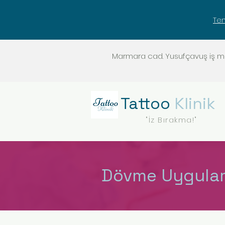
Tem
Marmara cad. Yusufçavuş iş merk
Tattoo
Klinik
"İz Bırakma!"
Dövme Uygula